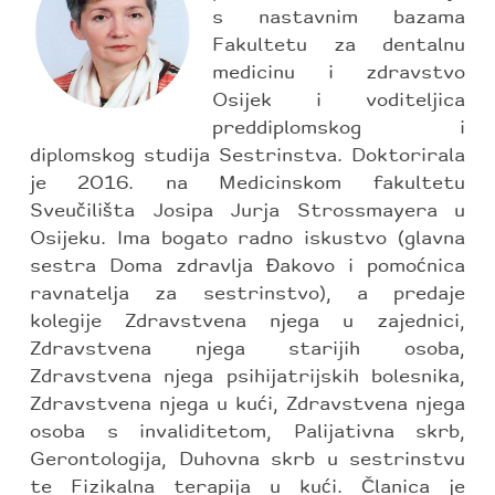
s nastavnim bazama
Fakultetu za dentalnu
medicinu i zdravstvo
Osijek i voditeljica
preddiplomskog i
diplomskog studija Sestrinstva. Doktorirala
je 2016. na Medicinskom fakultetu
Sveučilišta Josipa Jurja Strossmayera u
Osijeku. Ima bogato radno iskustvo (glavna
sestra Doma zdravlja Đakovo i pomoćnica
ravnatelja za sestrinstvo), a predaje
kolegije Zdravstvena njega u zajednici,
Zdravstvena njega starijih osoba,
Zdravstvena njega psihijatrijskih bolesnika,
Zdravstvena njega u kući, Zdravstvena njega
osoba s invaliditetom, Palijativna skrb,
Gerontologija, Duhovna skrb u sestrinstvu
te Fizikalna terapija u kući. Članica je