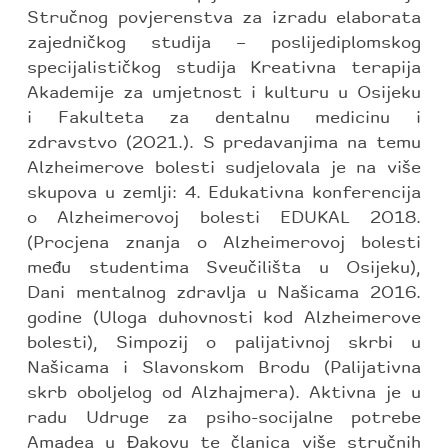
Stručnog povjerenstva za izradu elaborata
zajedničkog studija – poslijediplomskog
specijalističkog studija Kreativna terapija
Akademije za umjetnost i kulturu u Osijeku
i Fakulteta za dentalnu medicinu i
zdravstvo (2021.). S predavanjima na temu
Alzheimerove bolesti sudjelovala je na više
skupova u zemlji: 4. Edukativna konferencija
o Alzheimerovoj bolesti EDUKAL 2018.
(Procjena znanja o Alzheimerovoj bolesti
među studentima Sveučilišta u Osijeku),
Dani mentalnog zdravlja u Našicama 2016.
godine (Uloga duhovnosti kod Alzheimerove
bolesti), Simpozij o palijativnoj skrbi u
Našicama i Slavonskom Brodu (Palijativna
skrb oboljelog od Alzhajmera). Aktivna je u
radu Udruge za psiho-socijalne potrebe
Amadea u Đakovu te članica više stručnih