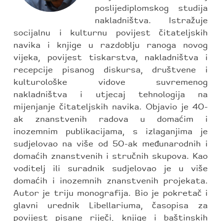
poslijediplomskog studija
nakladništva. Istražuje
socijalnu i kulturnu povijest čitateljskih
navika i knjige u razdoblju ranoga novog
vijeka, povijest tiskarstva, nakladništva i
recepcije pisanog diskursa, društvene i
kulturološke vidove suvremenog
nakladništva i utjecaj tehnologija na
mijenjanje čitateljskih navika. Objavio je 40-
ak znanstvenih radova u domaćim i
inozemnim publikacijama, s izlaganjima je
sudjelovao na više od 50-ak međunarodnih i
domaćih znanstvenih i stručnih skupova. Kao
voditelj ili suradnik sudjelovao je u više
domaćih i inozemnih znanstvenih projekata.
Autor je triju monografija. Bio je pokretač i
glavni urednik Libellariuma, časopisa za
povijest pisane riječi, knjige i baštinskih