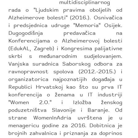
multidisciplinarnog
rada o ''Ljudskim pravima oboljelih od
Alzheimerove bolesti'' (2016.). Osnivačica
i predsjednica udruge ''Memoria'' Osijek.
Dugogodišnja predavačica na
Konferencijama o Alzheimerovoj bolesti
(EdukAL, Zagreb) i Kongresima palijativne
skrbi s međunarodnim sudjelovanjem.
Vanjska suradnica Saborskog odbora za
ravnopravnost spolova (2012.-2015.) i
organizatorica najpoznatijih događaja u
Republici Hrvatskoj kao što su prva IT
konferencija o ženama u IT industriji
''Women 2.0.'' i Izložba ženskog
poduzetništva Slavonije i Baranje. Od
strane WomenInAdria uvrštena je u
menagericu godine za 2016. Dobitnica je
brojnih zahvalnica i priznanja za doprinos