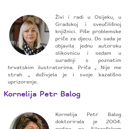
Živi i radi u Osijeku, u
Gradskoj i sveučilišnoj
knjižnici. Piše problemske
priče za djecu. Do sada je
objavila jednu autorsku
slikovnicu i sedam u
suradnji s poznatim
hrvatskim ilustratorima. Priča „ Nije me
strah „ doživjela je i svoje kazališno
uprizorenje.
Kornelija Petr Balog
Kornelija Petr Balog
doktorirala je 2004.
godine na Filozofskom