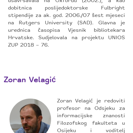
usavršavala na Oxfordu (2002.), a kao
dobitnica poslijedoktorske Fulbright
stipendije za ak. god. 2006./07 šest mjeseci
na Rutgers University (SAD). Glavna je
urednica časopisa Vjesnik bibliotekara
Hrvatske. Sudjelovala na projektu UNIOS
ZUP 2018 – 76.
Zoran Velagić
Zoran Velagić je redoviti
profesor na Odsjeku za
informacijske znanosti
Filozofskog fakulteta u
Osijeku i voditelj