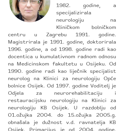
1982. godine, a
specijalizirala
neurologiju na
Kliničkom bolničkom
centru u Zagrebu 1991. godine.
Magistrirala je 1991. godine, doktorirala
1996. godine, a od 1998. godine radi kao
docentica u kumulativnom radnom odnosu
na Medicinskom fakultetu u Osijeku. Od
1990. godine radi kao liječnik specijalist
neurolog na Klinici za neurologiju Opće
bolnice Osijek. Od 1997. godine Voditelj je
Odjela za neurorehabilitaciju i
restauracijsku neurologiju na Klinici za
neurologiju KB Osijek. U razdoblju od
01.ožujka 2004. do 15.ožujka 2005.g.
obnašala je dužnost v.d. ravnatelja KB
Osijek. Primarijus je od 2004. godine.