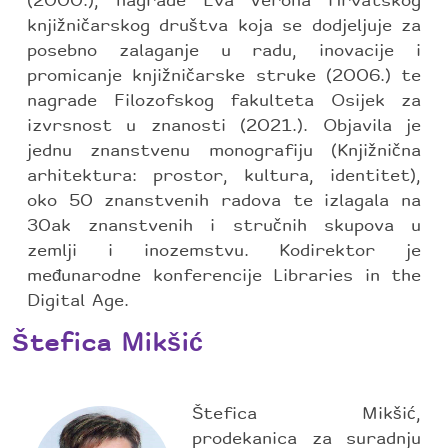
(2000.), nagrade Eva Verona Hrvatskog
knjižničarskog društva koja se dodjeljuje za
posebno zalaganje u radu, inovacije i
promicanje knjižničarske struke (2006.) te
nagrade Filozofskog fakulteta Osijek za
izvrsnost u znanosti (2021.). Objavila je
jednu znanstvenu monografiju (Knjižnična
arhitektura: prostor, kultura, identitet),
oko 50 znanstvenih radova te izlagala na
30ak znanstvenih i stručnih skupova u
zemlji i inozemstvu. Kodirektor je
međunarodne konferencije Libraries in the
Digital Age.
Štefica Mikšić
Štefica Mikšić,
prodekanica za suradnju